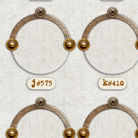
j
k
#575
#410