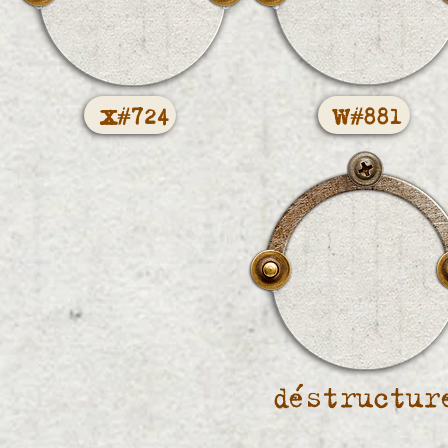
x
w
#724
#881
déstructur